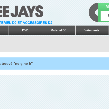
M
ATÉRIEL DJ ET ACCESSOIRES DJ
DVD
Materiel DJ
Vêtements
t trouvé "no g no b"