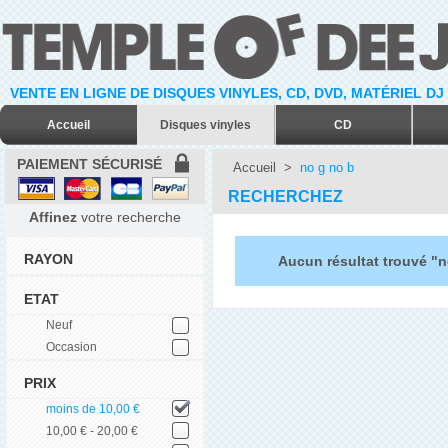
VENTE EN LIGNE DE DISQUES VINYLES, CD, DVD, MATÉRIEL DJ
Accueil
Disques vinyles
CD
PAIEMENT SÉCURISÉ
Accueil
>
no g no b
RECHERCHEZ
Affinez
votre recherche
RAYON
Aucun résultat trouvé "n
ETAT
Neuf
Occasion
PRIX
moins de 10,00 €
10,00 € - 20,00 €