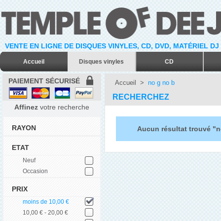
VENTE EN LIGNE DE DISQUES VINYLES, CD, DVD, MATÉRIEL DJ
Accueil
Disques vinyles
CD
PAIEMENT SÉCURISÉ
Accueil
>
no g no b
RECHERCHEZ
Affinez
votre recherche
RAYON
Aucun résultat trouvé "n
ETAT
Neuf
Occasion
PRIX
moins de 10,00 €
10,00 € - 20,00 €