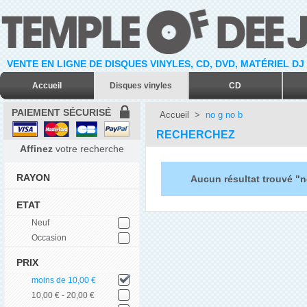
VENTE EN LIGNE DE DISQUES VINYLES, CD, DVD, MATÉRIEL DJ
Accueil
Disques vinyles
CD
PAIEMENT SÉCURISÉ
Accueil
>
no g no b
RECHERCHEZ
Affinez
votre recherche
RAYON
Aucun résultat trouvé "n
ETAT
Neuf
Occasion
PRIX
moins de 10,00 €
10,00 € - 20,00 €