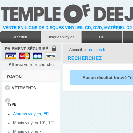
VENTE EN LIGNE DE DISQUES VINYLES, CD, DVD, MATÉRIEL DJ
Accueil
Disques vinyles
CD
PAIEMENT SÉCURISÉ
Accueil
>
no g no b
RECHERCHEZ
Affinez
votre recherche
RAYON
Aucun résultat trouvé "n
VÊTEMENTS
TYPE
Albums vinyles, EP
Maxis vinyles 10'', 12''
Maxis vinyles 7''