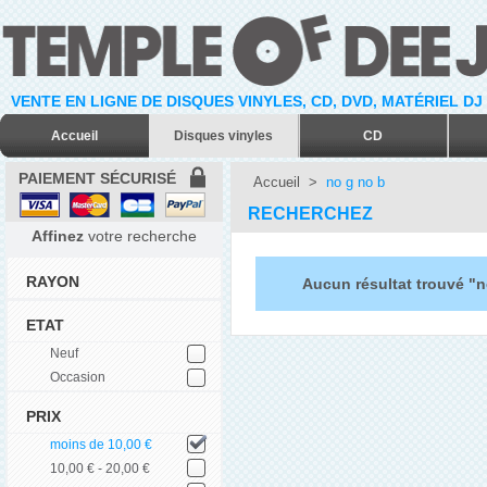
VENTE EN LIGNE DE DISQUES VINYLES, CD, DVD, MATÉRIEL DJ
Accueil
Disques vinyles
CD
PAIEMENT SÉCURISÉ
Accueil
>
no g no b
RECHERCHEZ
Affinez
votre recherche
RAYON
Aucun résultat trouvé "n
ETAT
Neuf
Occasion
PRIX
moins de 10,00 €
10,00 € - 20,00 €