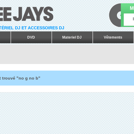
M
ATÉRIEL DJ ET ACCESSOIRES DJ
DVD
Materiel DJ
Vêtements
t trouvé "no g no b"