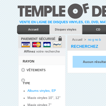
VENTE EN LIGNE DE DISQUES VINYLES, CD, DVD, M
Accueil
Disques vinyles
CD
PAIEMENT SÉCURISÉ
Accueil
>
no g no b
RECHERCHEZ
Affinez
votre recherche
RAYON
Aucun résulta
VÊTEMENTS
TYPE
Albums vinyles, EP
Maxis vinyles 10'', 12''
Maxis vinyles 7''