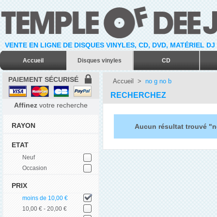
VENTE EN LIGNE DE DISQUES VINYLES, CD, DVD, MATÉRIEL DJ
Accueil
Disques vinyles
CD
PAIEMENT SÉCURISÉ
Accueil
>
no g no b
RECHERCHEZ
Affinez
votre recherche
RAYON
Aucun résultat trouvé "n
ETAT
Neuf
Occasion
PRIX
moins de 10,00 €
10,00 € - 20,00 €