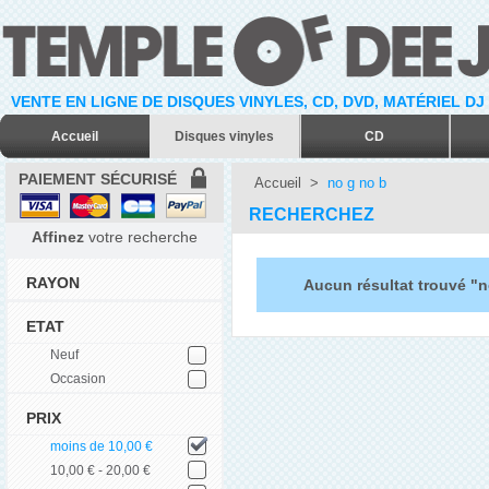
VENTE EN LIGNE DE DISQUES VINYLES, CD, DVD, MATÉRIEL DJ
Accueil
Disques vinyles
CD
PAIEMENT SÉCURISÉ
Accueil
>
no g no b
RECHERCHEZ
Affinez
votre recherche
RAYON
Aucun résultat trouvé "n
ETAT
Neuf
Occasion
PRIX
moins de 10,00 €
10,00 € - 20,00 €