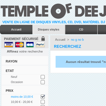
VENTE EN LIGNE DE DISQUES VINYLES, CD, DVD, MATÉRIEL DJ
Accueil
Disques vinyles
CD
PAIEMENT SÉCURISÉ
Accueil
>
no g no b
RECHERCHEZ
Affinez
votre recherche
RAYON
Aucun résultat trouvé "n
ETAT
Neuf
Occasion
PRIX
moins de 10,00 €
10,00 € - 20,00 €