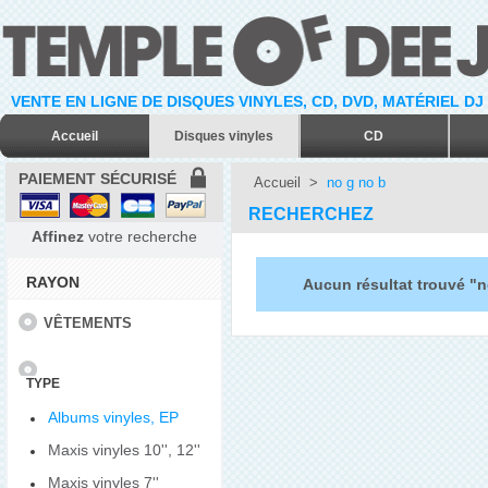
VENTE EN LIGNE DE DISQUES VINYLES, CD, DVD, MATÉRIEL DJ
Accueil
Disques vinyles
CD
PAIEMENT SÉCURISÉ
Accueil
>
no g no b
RECHERCHEZ
Affinez
votre recherche
RAYON
Aucun résultat trouvé "n
VÊTEMENTS
TYPE
Albums vinyles, EP
Maxis vinyles 10'', 12''
Maxis vinyles 7''