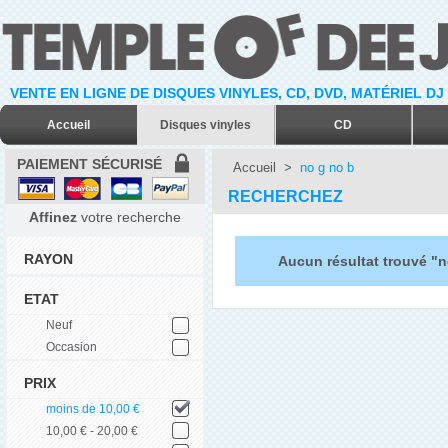
VENTE EN LIGNE DE DISQUES VINYLES, CD, DVD, MATÉRIEL DJ
Accueil
Disques vinyles
CD
PAIEMENT SÉCURISÉ
Accueil
>
no g no b
RECHERCHEZ
Affinez
votre recherche
RAYON
Aucun résultat trouvé "n
ETAT
Neuf
Occasion
PRIX
moins de 10,00 €
10,00 € - 20,00 €