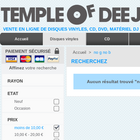
VENTE EN LIGNE DE DISQUES VINYLES, CD, DVD, MATÉRIEL DJ
Accueil
Disques vinyles
CD
PAIEMENT SÉCURISÉ
Accueil
>
no g no b
RECHERCHEZ
Affinez
votre recherche
RAYON
Aucun résultat trouvé "n
ETAT
Neuf
Occasion
PRIX
moins de 10,00 €
10,00 € - 20,00 €