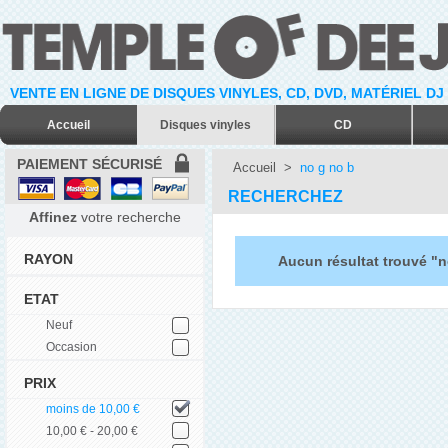
VENTE EN LIGNE DE DISQUES VINYLES, CD, DVD, MATÉRIEL DJ
Accueil
Disques vinyles
CD
PAIEMENT SÉCURISÉ
Accueil
>
no g no b
RECHERCHEZ
Affinez
votre recherche
RAYON
Aucun résultat trouvé "n
ETAT
Neuf
Occasion
PRIX
moins de 10,00 €
10,00 € - 20,00 €