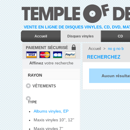
VENTE EN LIGNE DE DISQUES VINYLES, CD, DVD, M
Accueil
Disques vinyles
CD
PAIEMENT SÉCURISÉ
Accueil
>
no g no b
RECHERCHEZ
Affinez
votre recherche
RAYON
Aucun résulta
VÊTEMENTS
TYPE
Albums vinyles, EP
Maxis vinyles 10'', 12''
Maxis vinyles 7''