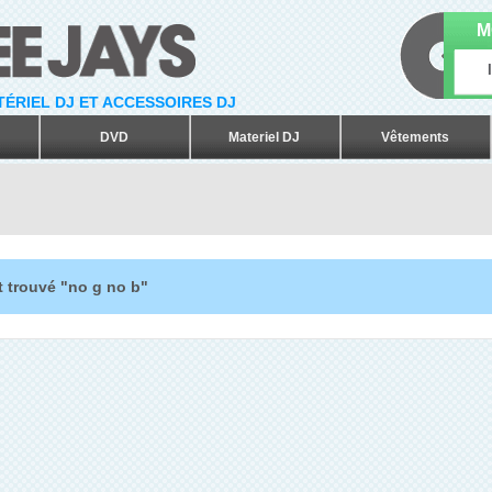
M
ATÉRIEL DJ ET ACCESSOIRES DJ
DVD
Materiel DJ
Vêtements
t trouvé "no g no b"