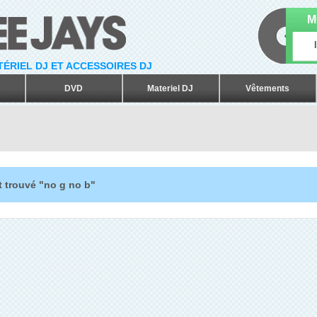
M
ATÉRIEL DJ ET ACCESSOIRES DJ
DVD
Materiel DJ
Vêtements
t trouvé "no g no b"