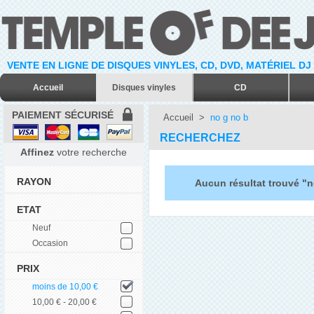
VENTE EN LIGNE DE DISQUES VINYLES, CD, DVD, MATÉRIEL DJ
Accueil
Disques vinyles
CD
PAIEMENT SÉCURISÉ
Accueil
>
no g no b
RECHERCHEZ
Affinez
votre recherche
RAYON
Aucun résultat trouvé "n
ETAT
Neuf
Occasion
PRIX
moins de 10,00 €
10,00 € - 20,00 €