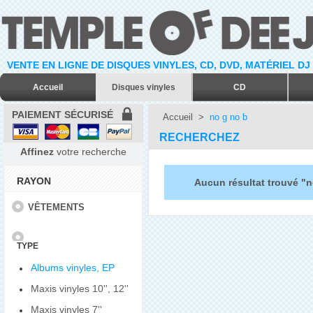
VENTE EN LIGNE DE DISQUES VINYLES, CD, DVD, MATÉRIEL DJ
Accueil
Disques vinyles
CD
PAIEMENT SÉCURISÉ
Accueil
>
no g no b
RECHERCHEZ
Affinez
votre recherche
RAYON
Aucun résultat trouvé "n
VÊTEMENTS
TYPE
Albums vinyles, EP
Maxis vinyles 10'', 12''
Maxis vinyles 7''