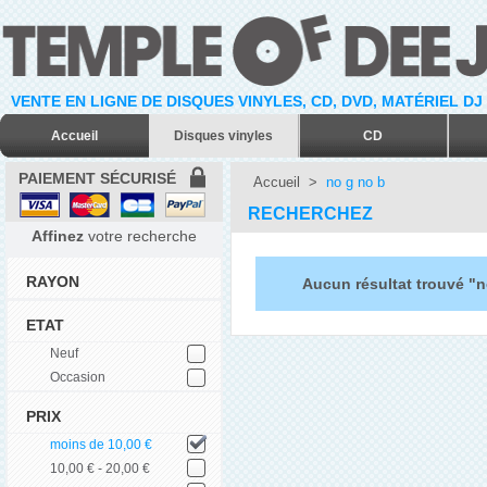
VENTE EN LIGNE DE DISQUES VINYLES, CD, DVD, MATÉRIEL DJ
Accueil
Disques vinyles
CD
PAIEMENT SÉCURISÉ
Accueil
>
no g no b
RECHERCHEZ
Affinez
votre recherche
RAYON
Aucun résultat trouvé "n
ETAT
Neuf
Occasion
PRIX
moins de 10,00 €
10,00 € - 20,00 €