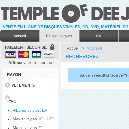
VENTE EN LIGNE DE DISQUES VINYLES, CD, DVD, MATÉRIEL DJ
Accueil
Disques vinyles
CD
PAIEMENT SÉCURISÉ
Accueil
>
no g no b
RECHERCHEZ
Affinez
votre recherche
RAYON
Aucun résultat trouvé "n
VÊTEMENTS
TYPE
Albums vinyles, EP
Maxis vinyles 10'', 12''
Maxis vinyles 7''