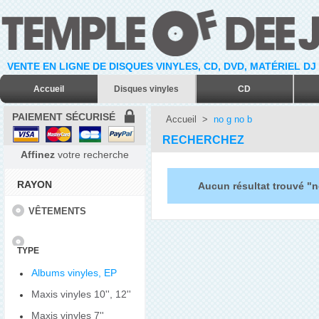
VENTE EN LIGNE DE DISQUES VINYLES, CD, DVD, MATÉRIEL DJ
Accueil
Disques vinyles
CD
PAIEMENT SÉCURISÉ
Accueil
>
no g no b
RECHERCHEZ
Affinez
votre recherche
RAYON
Aucun résultat trouvé "n
VÊTEMENTS
TYPE
Albums vinyles, EP
Maxis vinyles 10'', 12''
Maxis vinyles 7''