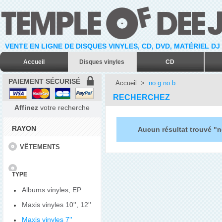
VENTE EN LIGNE DE DISQUES VINYLES, CD, DVD, MATÉRIEL DJ
Accueil
Disques vinyles
CD
PAIEMENT SÉCURISÉ
Accueil
>
no g no b
RECHERCHEZ
Affinez
votre recherche
RAYON
Aucun résultat trouvé "n
VÊTEMENTS
TYPE
Albums vinyles, EP
Maxis vinyles 10'', 12''
Maxis vinyles 7''