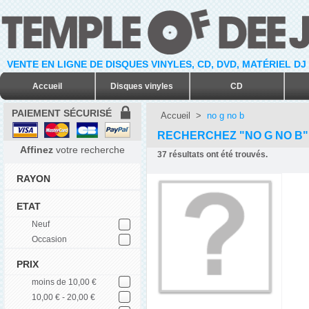
VENTE EN LIGNE DE DISQUES VINYLES, CD, DVD, MATÉRIEL DJ
Accueil
Disques vinyles
CD
PAIEMENT SÉCURISÉ
Accueil
>
no g no b
RECHERCHEZ "NO G NO B"
Affinez
votre recherche
37
résultats ont été trouvés.
RAYON
ETAT
Neuf
Occasion
PRIX
moins de 10,00 €
10,00 € - 20,00 €