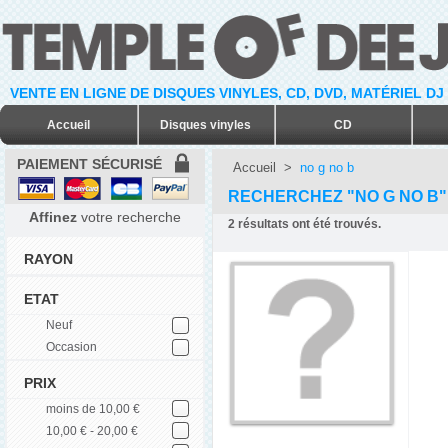
VENTE EN LIGNE DE DISQUES VINYLES, CD, DVD, MATÉRIEL DJ
Accueil
Disques vinyles
CD
PAIEMENT SÉCURISÉ
Accueil
>
no g no b
RECHERCHEZ "NO G NO B"
Affinez
votre recherche
2
résultats ont été trouvés.
RAYON
ETAT
Neuf
Occasion
PRIX
moins de 10,00 €
10,00 € - 20,00 €