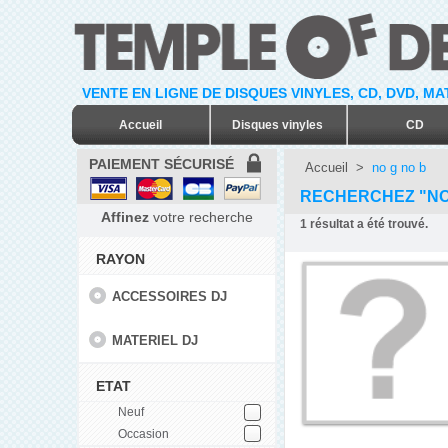
VENTE EN LIGNE DE DISQUES VINYLES, CD, DVD, M
Accueil
Disques vinyles
CD
PAIEMENT SÉCURISÉ
Accueil
>
no g no b
RECHERCHEZ "NO
Affinez
votre recherche
1
résultat a été trouvé.
RAYON
ACCESSOIRES DJ
MATERIEL DJ
ETAT
Neuf
Occasion