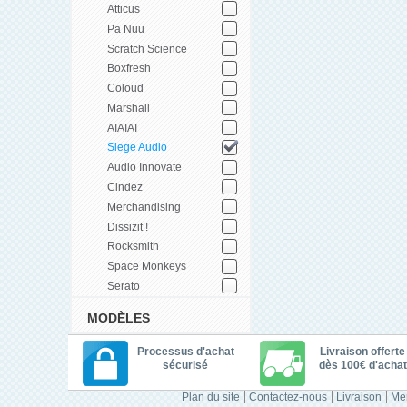
Atticus
Pa Nuu
Scratch Science
Boxfresh
Coloud
Marshall
AIAIAI
Siege Audio
Audio Innovate
Cindez
Merchandising
Dissizit !
Rocksmith
Space Monkeys
Serato
MODÈLES
Processus d'achat
Livraison offerte
sécurisé
dès 100€ d'achat
Plan du site
Contactez-nous
Livraison
Men