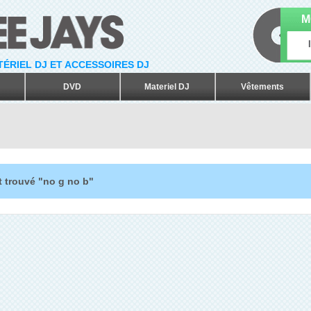
M
ATÉRIEL DJ ET ACCESSOIRES DJ
DVD
Materiel DJ
Vêtements
t trouvé "no g no b"