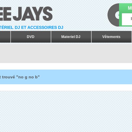
M
ATÉRIEL DJ ET ACCESSOIRES DJ
DVD
Materiel DJ
Vêtements
t trouvé "no g no b"