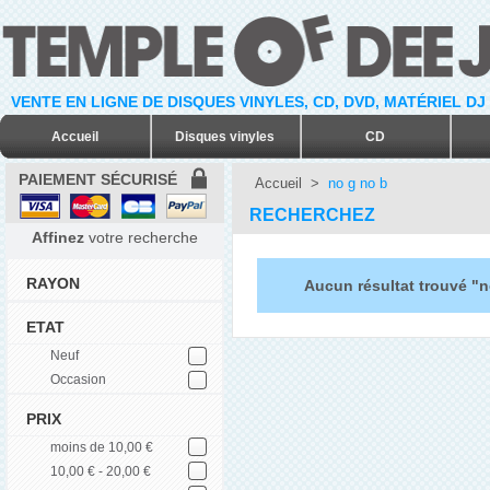
VENTE EN LIGNE DE DISQUES VINYLES, CD, DVD, MATÉRIEL DJ
Accueil
Disques vinyles
CD
PAIEMENT SÉCURISÉ
Accueil
>
no g no b
RECHERCHEZ
Affinez
votre recherche
RAYON
Aucun résultat trouvé "n
ETAT
Neuf
Occasion
PRIX
moins de 10,00 €
10,00 € - 20,00 €