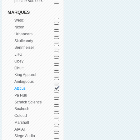
plus de 500,00 €
MARQUES
Wesc
Nixon
Urbanears
Skullcandy
Sennheiser
LRG
Obey
Qhuit
King Apparel
Ambiguous
Atticus
Pa Nuu
Scratch Science
Boxfresh
Coloud
Marshall
AIAIAI
Siege Audio