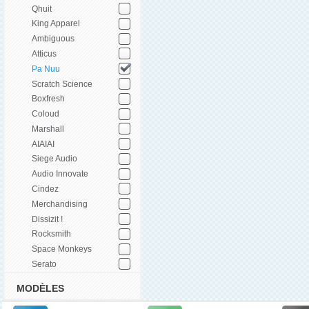
Qhuit
King Apparel
Ambiguous
Atticus
Pa Nuu
Scratch Science
Boxfresh
Coloud
Marshall
AIAIAI
Siege Audio
Audio Innovate
Cindez
Merchandising
Dissizit !
Rocksmith
Space Monkeys
Serato
MODÈLES