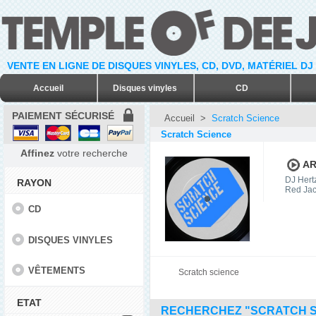
VENTE EN LIGNE DE DISQUES VINYLES, CD, DVD, MATÉRIEL DJ
Accueil
Disques vinyles
CD
PAIEMENT SÉCURISÉ
Accueil
>
Scratch Science
Scratch Science
Affinez
votre recherche
AR
DJ Hert
RAYON
Red Jac
CD
DISQUES VINYLES
VÊTEMENTS
Scratch science
ETAT
RECHERCHEZ "SCRATCH S