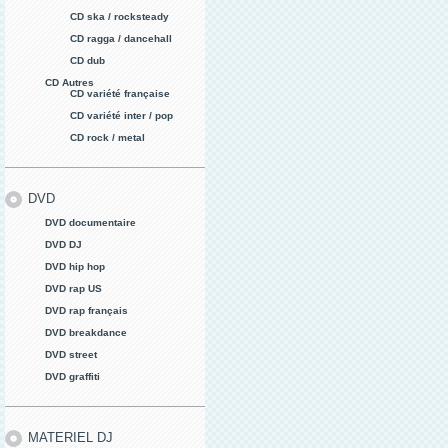
CD ska / rocksteady
CD ragga / dancehall
CD dub
CD Autres
CD variété française
CD variété inter / pop
CD rock / metal
DVD
DVD documentaire
DVD DJ
DVD hip hop
DVD rap US
DVD rap français
DVD breakdance
DVD street
DVD graffiti
MATERIEL DJ