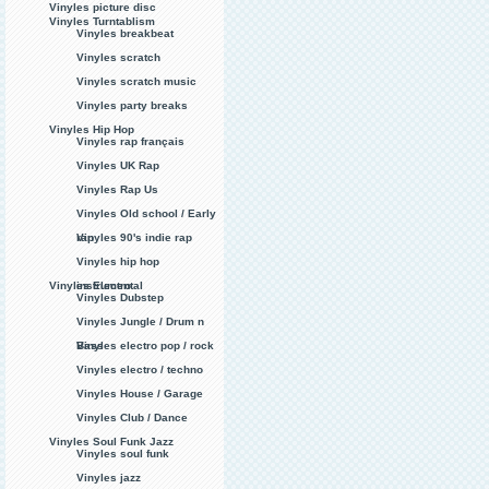
Vinyles picture disc
Vinyles Turntablism
Vinyles breakbeat
Vinyles scratch
Vinyles scratch music
Vinyles party breaks
Vinyles Hip Hop
Vinyles rap français
Vinyles UK Rap
Vinyles Rap Us
Vinyles Old school / Early
rap
Vinyles 90's indie rap
Vinyles hip hop
Vinyles Electro
instrumental
Vinyles Dubstep
Vinyles Jungle / Drum n
Bass
Vinyles electro pop / rock
Vinyles electro / techno
Vinyles House / Garage
Vinyles Club / Dance
Vinyles Soul Funk Jazz
Vinyles soul funk
Vinyles jazz