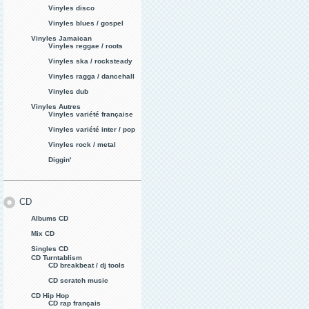
Vinyles disco
Vinyles blues / gospel
Vinyles Jamaican
Vinyles reggae / roots
Vinyles ska / rocksteady
Vinyles ragga / dancehall
Vinyles dub
Vinyles Autres
Vinyles variété française
Vinyles variété inter / pop
Vinyles rock / metal
Diggin'
CD
Albums CD
Mix CD
Singles CD
CD Turntablism
CD breakbeat / dj tools
CD scratch music
CD Hip Hop
CD rap français