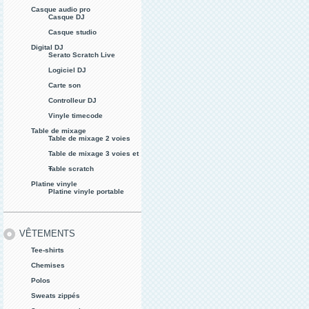
Casque audio pro
Casque DJ
Casque studio
Digital DJ
Serato Scratch Live
Logiciel DJ
Carte son
Controlleur DJ
Vinyle timecode
Table de mixage
Table de mixage 2 voies
Table de mixage 3 voies et
+
Table scratch
Platine vinyle
Platine vinyle portable
VÊTEMENTS
Tee-shirts
Chemises
Polos
Sweats zippés