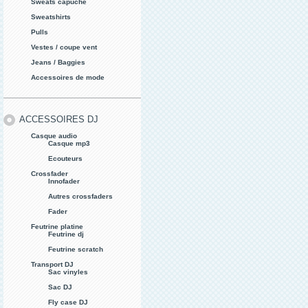
Sweats capuche
Sweatshirts
Pulls
Vestes / coupe vent
Jeans / Baggies
Accessoires de mode
ACCESSOIRES DJ
Casque audio
Casque mp3
Ecouteurs
Crossfader
Innofader
Autres crossfaders
Fader
Feutrine platine
Feutrine dj
Feutrine scratch
Transport DJ
Sac vinyles
Sac DJ
Fly case DJ