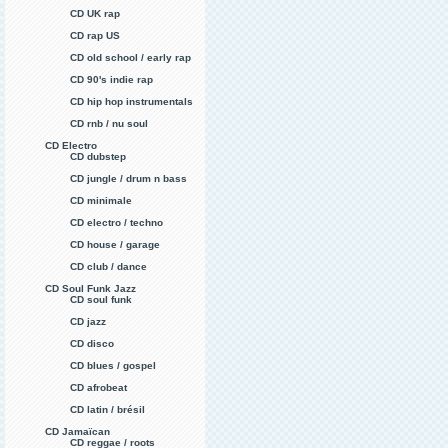
CD UK rap
CD rap US
CD old school / early rap
CD 90's indie rap
CD hip hop instrumentals
CD rnb / nu soul
CD Electro
CD dubstep
CD jungle / drum n bass
CD minimale
CD electro / techno
CD house / garage
CD club / dance
CD Soul Funk Jazz
CD soul funk
CD jazz
CD disco
CD blues / gospel
CD afrobeat
CD latin / brésil
CD Jamaïcan
CD reggae / roots