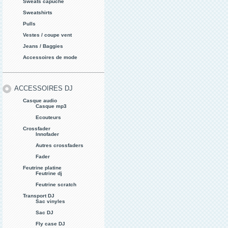
Sweats capuche
Sweatshirts
Pulls
Vestes / coupe vent
Jeans / Baggies
Accessoires de mode
ACCESSOIRES DJ
Casque audio
Casque mp3
Ecouteurs
Crossfader
Innofader
Autres crossfaders
Fader
Feutrine platine
Feutrine dj
Feutrine scratch
Transport DJ
Sac vinyles
Sac DJ
Fly case DJ