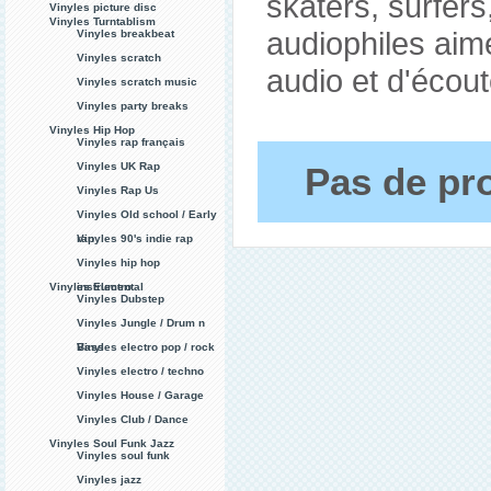
skaters, surfers
Vinyles picture disc
Vinyles Turntablism
audiophiles aim
Vinyles breakbeat
Vinyles scratch
audio et d'écout
Vinyles scratch music
Vinyles party breaks
Vinyles Hip Hop
Vinyles rap français
Vinyles UK Rap
Pas de pro
Vinyles Rap Us
Vinyles Old school / Early
rap
Vinyles 90's indie rap
Vinyles hip hop
Vinyles Electro
instrumental
Vinyles Dubstep
Vinyles Jungle / Drum n
Bass
Vinyles electro pop / rock
Vinyles electro / techno
Vinyles House / Garage
Vinyles Club / Dance
Vinyles Soul Funk Jazz
Vinyles soul funk
Vinyles jazz