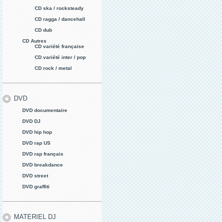
CD ska / rocksteady
CD ragga / dancehall
CD dub
CD Autres
CD variété française
CD variété inter / pop
CD rock / metal
DVD
DVD documentaire
DVD DJ
DVD hip hop
DVD rap US
DVD rap français
DVD breakdance
DVD street
DVD graffiti
MATERIEL DJ