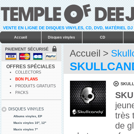
VENTE EN LIGNE DE DISQUES VINYLES, CD, DVD, MATÉRIEL DJ
Accueil
Disques vinyles
CD
PAIEMENT SÉCURISÉ
Accueil
>
Skul
SKULLCAN
OFFRES SPÉCIALES
COLLECTORS
BON PLANS
SKULL
PRODUITS GRATUITS
SKU
PACKS
jeun
DISQUES VINYLES
très
Albums vinyles, EP
de g
Maxis vinyles 10'', 12''
Maxis vinyles 7''