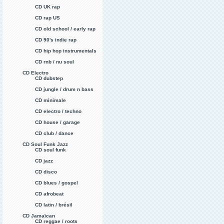
CD UK rap
CD rap US
CD old school / early rap
CD 90's indie rap
CD hip hop instrumentals
CD rnb / nu soul
CD Electro
CD dubstep
CD jungle / drum n bass
CD minimale
CD electro / techno
CD house / garage
CD club / dance
CD Soul Funk Jazz
CD soul funk
CD jazz
CD disco
CD blues / gospel
CD afrobeat
CD latin / brésil
CD Jamaïcan
CD reggae / roots