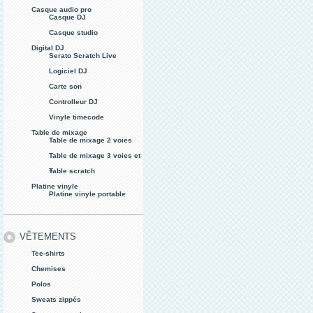
Casque audio pro
Casque DJ
Casque studio
Digital DJ
Serato Scratch Live
Logiciel DJ
Carte son
Controlleur DJ
Vinyle timecode
Table de mixage
Table de mixage 2 voies
Table de mixage 3 voies et
+
Table scratch
Platine vinyle
Platine vinyle portable
VÊTEMENTS
Tee-shirts
Chemises
Polos
Sweats zippés