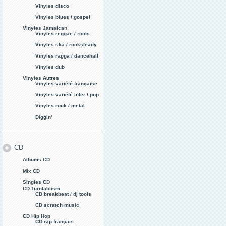
Vinyles disco
Vinyles blues / gospel
Vinyles Jamaican
Vinyles reggae / roots
Vinyles ska / rocksteady
Vinyles ragga / dancehall
Vinyles dub
Vinyles Autres
Vinyles variété française
Vinyles variété inter / pop
Vinyles rock / metal
Diggin'
CD
Albums CD
Mix CD
Singles CD
CD Turntablism
CD breakbeat / dj tools
CD scratch music
CD Hip Hop
CD rap français