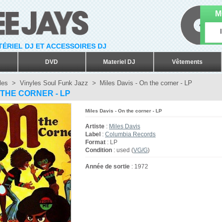
M
ATÉRIEL DJ ET ACCESSOIRES DJ
DVD
Materiel DJ
Vêtements
les
>
Vinyles Soul Funk Jazz
>
Miles Davis - On the corner - LP
 THE CORNER - LP
Miles Davis - On the corner - LP
Artiste
:
Miles Davis
Label
:
Columbia Records
Format
: LP
Condition
: used (
VG/G
)
Année de sortie
: 1972