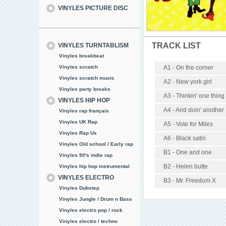
VINYLES PICTURE DISC
TRACK LIST
VINYLES TURNTABLISM
Vinyles breakbeat
Vinyles scratch
A1 - On the corner
Vinyles scratch music
A2 - New york girl
Vinyles party breaks
A3 - Thinkin' one thing
VINYLES HIP HOP
A4 - And doin' another
Vinyles rap français
Vinyles UK Rap
A5 - Vote for Miles
Vinyles Rap Us
A6 - Black satin
Vinyles Old school / Early rap
B1 - One and one
Vinyles 90's indie rap
B2 - Helen butte
Vinyles hip hop instrumental
VINYLES ELECTRO
B3 - Mr. Freedom X
Vinyles Dubstep
Vinyles Jungle / Drum n Bass
Vinyles electro pop / rock
Vinyles electro / techno