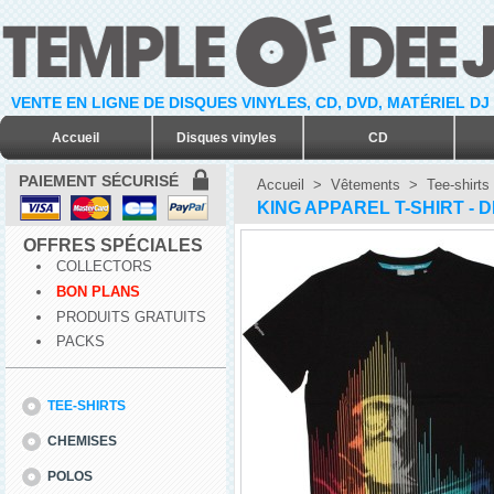
VENTE EN LIGNE DE DISQUES VINYLES, CD, DVD, MATÉRIEL DJ
Accueil
Disques vinyles
CD
PAIEMENT SÉCURISÉ
Accueil
>
Vêtements
>
Tee-shirts
KING APPAREL T-SHIRT - 
OFFRES SPÉCIALES
COLLECTORS
BON PLANS
PRODUITS GRATUITS
PACKS
TEE-SHIRTS
CHEMISES
POLOS