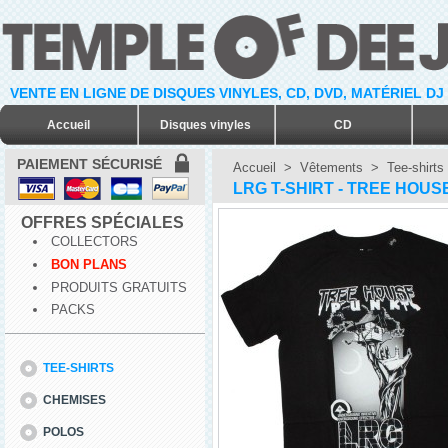
VENTE EN LIGNE DE DISQUES VINYLES, CD, DVD, MATÉRIEL DJ
Accueil
Disques vinyles
CD
PAIEMENT SÉCURISÉ
Accueil
>
Vêtements
>
Tee-shirts
LRG T-SHIRT - TREE HOUS
OFFRES SPÉCIALES
COLLECTORS
BON PLANS
PRODUITS GRATUITS
PACKS
TEE-SHIRTS
CHEMISES
POLOS