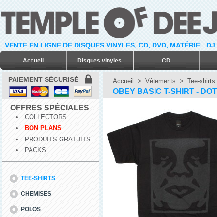
VENTE EN LIGNE DE DISQUES VINYLES, CD, DVD, MATÉRIEL DJ
Accueil
Disques vinyles
CD
PAIEMENT SÉCURISÉ
Accueil
>
Vêtements
>
Tee-shirts
OBEY BASIC T-SHIRT - DO
OFFRES SPÉCIALES
COLLECTORS
BON PLANS
PRODUITS GRATUITS
PACKS
TEE-SHIRTS
CHEMISES
POLOS