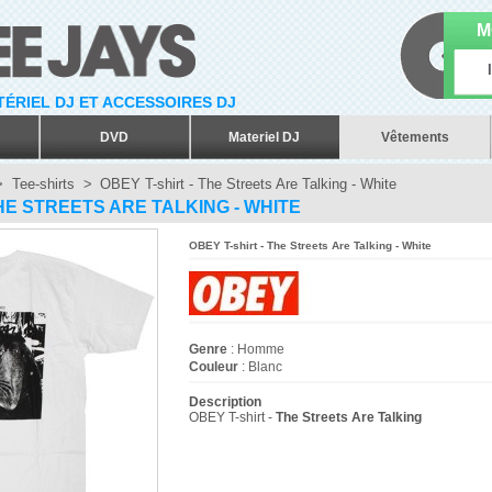
M
ATÉRIEL DJ ET ACCESSOIRES DJ
DVD
Materiel DJ
Vêtements
>
Tee-shirts
>
OBEY T-shirt - The Streets Are Talking - White
THE STREETS ARE TALKING - WHITE
OBEY T-shirt - The Streets Are Talking - White
Genre
: Homme
Couleur
: Blanc
Description
OBEY T-shirt -
The Streets Are Talking