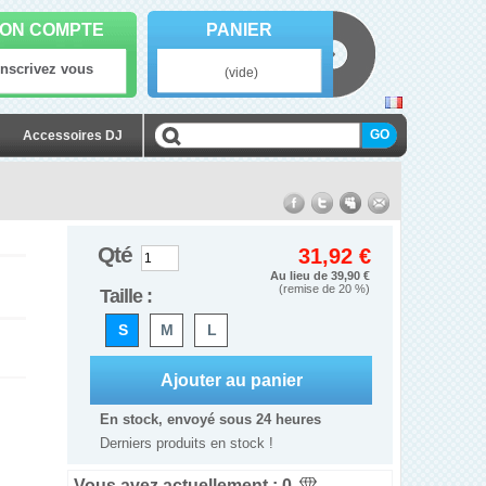
ON COMPTE
PANIER
Inscrivez vous
(vide)
Accessoires DJ
Qté
31,92 €
Au lieu de 39,90 €
(remise de
20
%)
Taille :
S
M
L
En stock, envoyé sous 24 heures
Derniers produits en stock !
Vous avez actuellement :
0