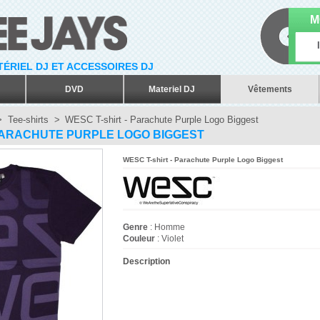
M
ATÉRIEL DJ ET ACCESSOIRES DJ
DVD
Materiel DJ
Vêtements
>
Tee-shirts
>
WESC T-shirt - Parachute Purple Logo Biggest
 PARACHUTE PURPLE LOGO BIGGEST
WESC T-shirt - Parachute Purple Logo Biggest
Genre
: Homme
Couleur
: Violet
Description