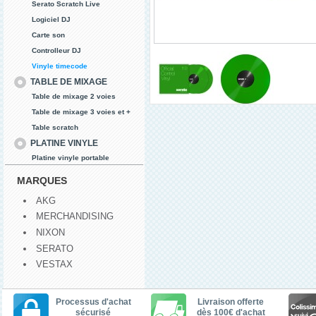
Serato Scratch Live
Logiciel DJ
Carte son
Controlleur DJ
Vinyle timecode
TABLE DE MIXAGE
Table de mixage 2 voies
Table de mixage 3 voies et +
Table scratch
PLATINE VINYLE
Platine vinyle portable
MARQUES
AKG
MERCHANDISING
NIXON
SERATO
VESTAX
Processus d'achat
Livraison offerte
sécurisé
dès 100€ d'achat