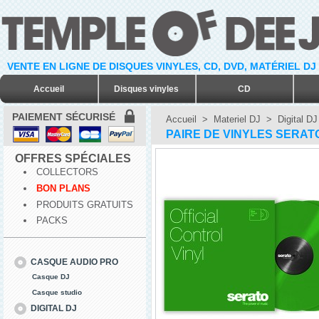
VENTE EN LIGNE DE DISQUES VINYLES, CD, DVD, MATÉRIEL DJ
Accueil
Disques vinyles
CD
PAIEMENT SÉCURISÉ
Accueil
>
Materiel DJ
>
Digital DJ
PAIRE DE VINYLES SERATO 
OFFRES SPÉCIALES
COLLECTORS
BON PLANS
PRODUITS GRATUITS
PACKS
CASQUE AUDIO PRO
Casque DJ
Casque studio
DIGITAL DJ