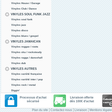
Vinyles House / Garage
Vinyles Club / Dance
VINYLES SOUL FUNK JAZZ
Vinyles soul funk
Vinyles jazz
Vinyles disco
Vinyles blues / gospel
VINYLES JAMAICAN
Vinyles reggae / roots
Vinyles ska / rocksteady
Vinyles ragga / dancehall
Vinyles dub
VINYLES AUTRES
Vinyles variété française
Vinyles variété inter / pop
Vinyles rock / metal
Diggin'
Processus d'achat
Livraison offerte
sécurisé
dès 100€ d'achat
Plan du site
Contactez-nous
Livraison
Mentions légale