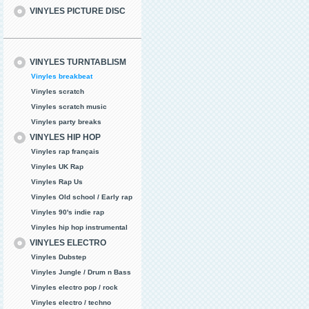
VINYLES PICTURE DISC
VINYLES TURNTABLISM
Vinyles breakbeat
Vinyles scratch
Vinyles scratch music
Vinyles party breaks
VINYLES HIP HOP
Vinyles rap français
Vinyles UK Rap
Vinyles Rap Us
Vinyles Old school / Early rap
Vinyles 90's indie rap
Vinyles hip hop instrumental
VINYLES ELECTRO
Vinyles Dubstep
Vinyles Jungle / Drum n Bass
Vinyles electro pop / rock
Vinyles electro / techno