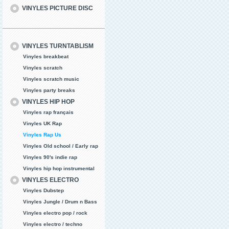
VINYLES PICTURE DISC
VINYLES TURNTABLISM
Vinyles breakbeat
Vinyles scratch
Vinyles scratch music
Vinyles party breaks
VINYLES HIP HOP
Vinyles rap français
Vinyles UK Rap
Vinyles Rap Us
Vinyles Old school / Early rap
Vinyles 90's indie rap
Vinyles hip hop instrumental
VINYLES ELECTRO
Vinyles Dubstep
Vinyles Jungle / Drum n Bass
Vinyles electro pop / rock
Vinyles electro / techno