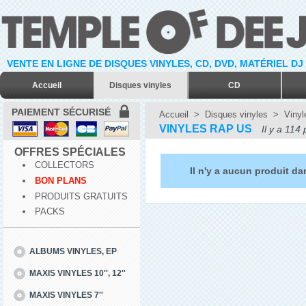
VENTE EN LIGNE DE DISQUES VINYLES, CD, DVD, MATÉRIEL DJ
Accueil
Disques vinyles
CD
PAIEMENT SÉCURISÉ
Accueil
>
Disques vinyles
>
Vinyl
VINYLES RAP US
Il y a 114 
OFFRES SPÉCIALES
COLLECTORS
Il n'y a aucun produit da
BON PLANS
PRODUITS GRATUITS
PACKS
ALBUMS VINYLES, EP
MAXIS VINYLES 10'', 12''
MAXIS VINYLES 7''