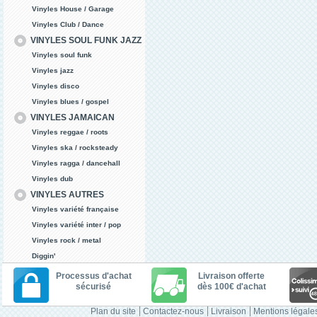
Vinyles House / Garage
Vinyles Club / Dance
VINYLES SOUL FUNK JAZZ
Vinyles soul funk
Vinyles jazz
Vinyles disco
Vinyles blues / gospel
VINYLES JAMAICAN
Vinyles reggae / roots
Vinyles ska / rocksteady
Vinyles ragga / dancehall
Vinyles dub
VINYLES AUTRES
Vinyles variété française
Vinyles variété inter / pop
Vinyles rock / metal
Diggin'
Processus d'achat
Livraison offerte
sécurisé
dès 100€ d'achat
Plan du site
Contactez-nous
Livraison
Mentions légale