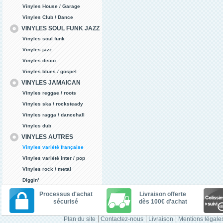
Vinyles House / Garage
Vinyles Club / Dance
VINYLES SOUL FUNK JAZZ
Vinyles soul funk
Vinyles jazz
Vinyles disco
Vinyles blues / gospel
VINYLES JAMAICAN
Vinyles reggae / roots
Vinyles ska / rocksteady
Vinyles ragga / dancehall
Vinyles dub
VINYLES AUTRES
Vinyles variété française
Vinyles variété inter / pop
Vinyles rock / metal
Diggin'
Processus d'achat
Livraison offerte
sécurisé
dès 100€ d'achat
Plan du site
Contactez-nous
Livraison
Mentions légale