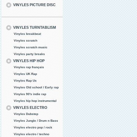
VINYLES PICTURE DISC
VINYLES TURNTABLISM
Vinyles breakbeat
Vinyles scratch
Vinyles scratch music
Vinyles party breaks
VINYLES HIP HOP
Vinyles rap français
Vinyles UK Rap
Vinyles Rap Us
Vinyles Old school / Early rap
Vinyles 90's indie rap
Vinyles hip hop instrumental
VINYLES ELECTRO
Vinyles Dubstep
Vinyles Jungle / Drum n Bass
Vinyles electro pop / rock
Vinyles electro / techno