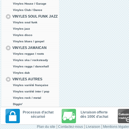
Vinyles House / Garage
Vinyles Club / Dance
VINYLES SOUL FUNK JAZZ
Vinyles soul funk
Vinyles jazz
Vinyles disco
Vinyles blues / gospel
VINYLES JAMAICAN
Vinyles reggae / roots
Vinyles ska / rocksteady
Vinyles ragga / dancehall
Vinyles dub
VINYLES AUTRES
Vinyles variété française
Vinyles variété inter / pop
Vinyles rock / metal
Diggin'
Processus d'achat
Livraison offerte
sécurisé
dès 100€ d'achat
Plan du site
Contactez-nous
Livraison
Mentions légale