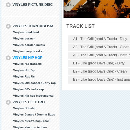
VINYLES PICTURE DISC
TRACK LIST
VINYLES TURNTABLISM
Vinyles breakbeat
Vinyles scratch
A1 - The Grill (prod A-Track) - Dirty
Vinyles scratch music
A2 - The Grill (prod A-Track) - Clean
Vinyles party breaks
A3 - The Grill (prod A-Track) - Instr
VINYLES HIP HOP
B1 - Like (prod Dave One) - Dirty
Vinyles rap français
Vinyles UK Rap
B2 - Like (prod Dave One) - Clean
Vinyles Rap Us
B3 - Like (prod Dave One) - Instrum
Vinyles Old school / Early rap
Vinyles 90's indie rap
Vinyles hip hop instrumental
VINYLES ELECTRO
Vinyles Dubstep
Vinyles Jungle / Drum n Bass
Vinyles electro pop / rock
Vinyles electro / techno