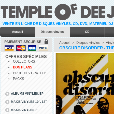
VENTE EN LIGNE DE DISQUES VINYLES, CD, DVD, MATÉRIEL DJ
Accueil
Disques vinyles
CD
PAIEMENT SÉCURISÉ
Accueil
>
Disques vinyles
>
Vinyl
OBSCURE DISORDER - THE GR
OFFRES SPÉCIALES
COLLECTORS
BON PLANS
PRODUITS GRATUITS
PACKS
ALBUMS VINYLES, EP
MAXIS VINYLES 10'', 12''
MAXIS VINYLES 7''